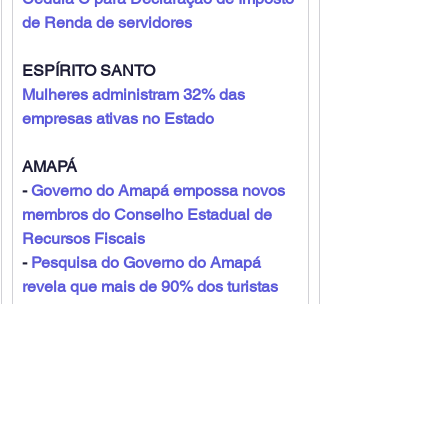
de Renda de servidores
ESPÍRITO SANTO
Mulheres administram 32% das 
empresas ativas no Estado
AMAPÁ
- 
Governo do Amapá empossa novos 
membros do Conselho Estadual de 
Recursos Fiscais
- 
Pesquisa do Governo do Amapá 
revela que mais de 90% dos turistas 
que visitaram o estado em fevereiro 
pretendem voltar
PARANÁ
- 
Paraná deve ter 2,8 milhões de 
declarações do Imposto de Renda; 