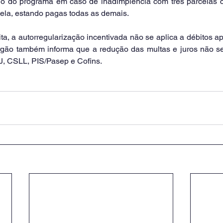
o do programa em caso de inadimplência com três parcelas co
ela, estando pagas todas as demais.
a, a autorregularização incentivada não se aplica a débitos a
rgão também informa que a redução das multas e juros não s
J, CSLL, PIS/Pasep e Cofins.