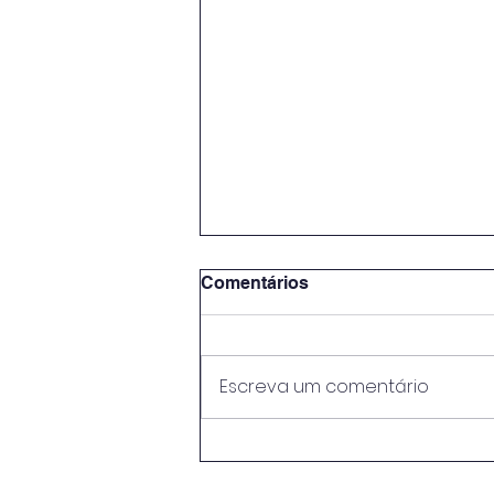
Comentários
Escreva um comentário
Empresas tem que aderir
ao SIMPLES até