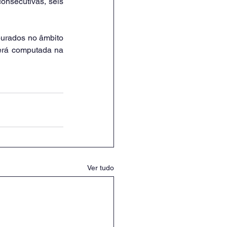
nsecutivas, seis 
purados no âmbito 
erá computada na 
Ver tudo