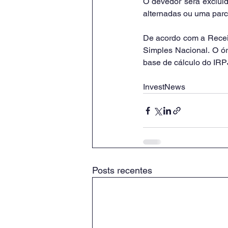
O devedor será excluíd
alternadas ou uma parc
De acordo com a Receit
Simples Nacional. O ó
base de cálculo do IRP
InvestNews
Posts recentes