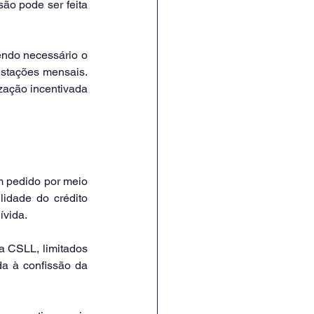
ão pode ser feita 
ndo necessário o 
stações mensais. 
zação incentivada 
m pedido por meio 
idade do crédito 
ívida.
a CSLL, limitados 
a à confissão da 