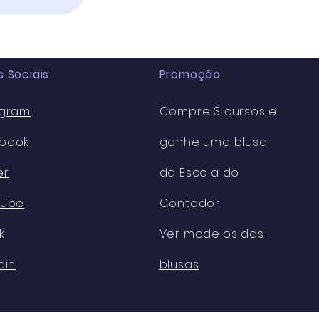
ões em fev/2026.
 Sociais
Promoção
agram
Compre 3 cursos e
book
ganhe uma blusa
er
da Escola do
Tube
Contador.
k
Ver modelos das
din
blusas