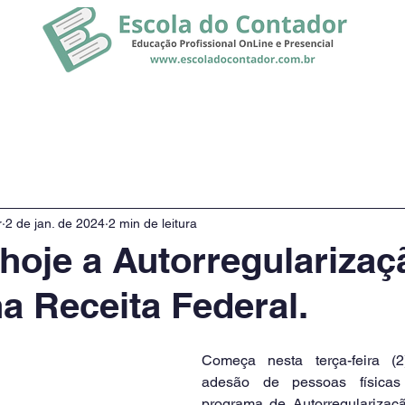
rsos
Promoção
Notícias
r
2 de jan. de 2024
2 min de leitura
oje a Autorregularizaç
na Receita Federal.
Começa nesta terça-feira (2
adesão de pessoas físicas 
programa de Autorregularizaçã