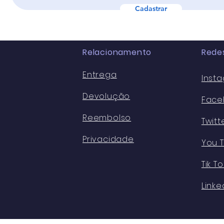
primeira semana.
bilh
Cadastrar
Relacionamento
Redes
Entrega
Inst
Devolução
Face
Reembolso
Twitt
Privacidade
You 
Tik To
Linke