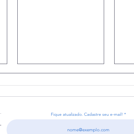
Fique atualizado. Cadastre seu e-mail!
Receita recebe 4,4 milhões
Arre
de declarações do IR na
reco