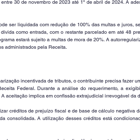
 entre 30 de novembro de 2023 até 1º de abril de 2024. A ades
ode ser liquidada com redução de 100% das multas e juros, se
ívida como entrada, com o restante parcelado em até 48 pre
grama estará sujeito a multas de mora de 20%. A autorregulari
os administrados pela Receita.
larização incentivada de tributos, o contribuinte precisa fazer u
ceita Federal. Durante a análise do requerimento, a exigibil
. A aceitação implica em confissão extrajudicial irrevogável da d
lizar créditos de prejuízo fiscal e de base de cálculo negativa d
da consolidada. A utilização desses créditos está condicionad