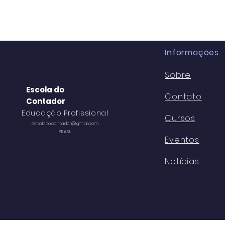
setembro/2026.
Informações
Sobre
Escola do
Contato
Contador
Educação Profissional
Cursos
escoladocontador@gmail.com
BRASIL
Eventos
Notícias