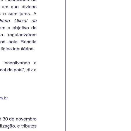
, em que dívidas 
e sem juros. A 
iário Oficial da 
m o objetivo de
a regularizarem 
dos pela Receita 
ígios tributários.
, incentivando a 
al do país”, diz a 
m.br
é 30 de novembro 
zação, e tributos 