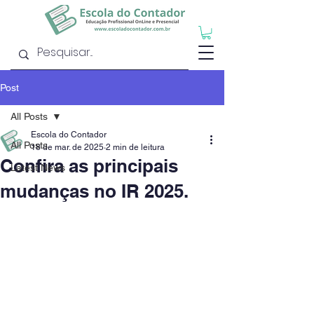
Post
All Posts
Escola do Contador
All Posts
18 de mar. de 2025
2 min de leitura
Confira as principais
Latest News
mudanças no IR 2025.