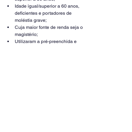
Idade igual/superior a 60 anos, 
deficientes e portadores de 
moléstia grave;​
Cuja maior fonte de renda seja o 
magistério;​
Utilizaram a pré-preenchida e 
optaram por receber a restituição 
por PIX;​
Utilizaram a pré-preenchida ou 
optaram por receber a restituição 
por PIX;​
Demais.​
Ver tudo
Posts recentes