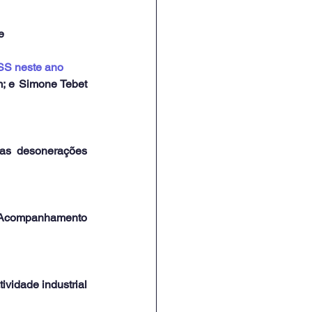
e
NSS neste ano
 e Simone Tebet 
as desonerações 
de Acompanhamento 
vidade industrial 