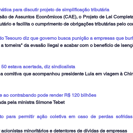
ica para discutir projeto de simplificação tributária
são de Assuntos Econômicos (CAE), o Projeto de Lei Completa
butário e facilita o cumprimento de obrigações tributárias pelo con
 do Tesouro diz que governo busca punição a empresas que bur
a torneira" da evasão ilegal e acabar com o benefício de isen
0 estava acertada, diz sindicalista
 a comitiva que acompanhou presidente Lula em viagem à China
 ao contrabando pode render R$ 120 bilhões
ada pela ministra Simone Tebet
o para permitir ação coletiva em caso de perdas sofridas 
acionistas minoritários e detentores de dívidas de empresas