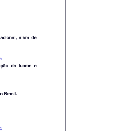
cional, além de 
a
ção de lucros e 
 Brasil.
4