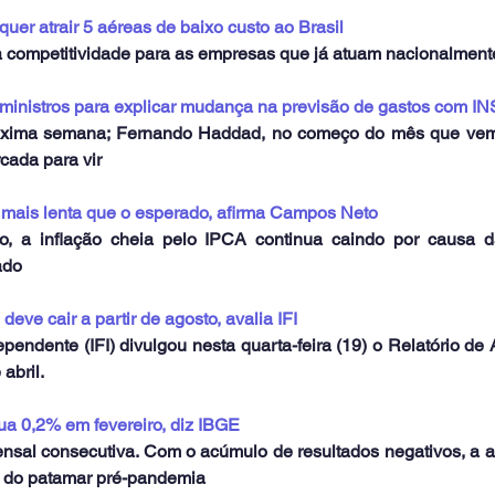
uer atrair 5 aéreas de baixo custo ao Brasil
a competitividade para as empresas que já atuam nacionalment
ministros para explicar mudança na previsão de gastos com I
róxima semana; Fernando Haddad, no começo do mês que vem;
cada para vir
 mais lenta que o esperado, afirma Campos Neto
 a inflação cheia pelo IPCA continua caindo por causa d
ado
deve cair a partir de agosto, avalia IFI
dependente (IFI) divulgou nesta quarta-feira (19) o Relatório 
abril.
ua 0,2% em fevereiro, diz IBGE
nsal consecutiva. Com o acúmulo de resultados negativos, a ati
o do patamar pré-pandemia