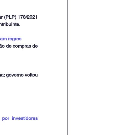
r (PLP) 178/2021 
tribuinte.
lam regras
ção de compras de 
; governo voltou 
por investidores 