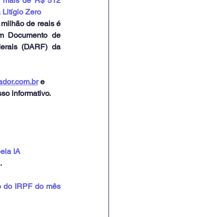
e mais de R$ 512 
Litígio Zero
ilhão de reais é 
em Documento de 
erais (DARF) da 
dor.com.br
 e 
so informativo.
ela IA
.
ão do IRPF do mês 