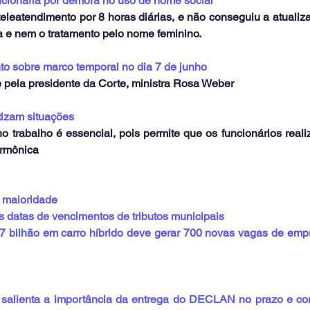
cionária por demora no uso de nome social
teleatendimento por 8 horas diárias, e não conseguiu a atuali
 e nem o tratamento pelo nome feminino.
o sobre marco temporal no dia 7 de junho
e pela presidente da Corte, ministra Rosa Weber
tizam situações
 trabalho é essencial, pois permite que os funcionários reali
armônica
a maioridade
 datas de vencimentos de tributos municipais
7 bilhão em carro híbrido deve gerar 700 novas vagas de empr
 salienta a importância da entrega do DECLAN no prazo e co