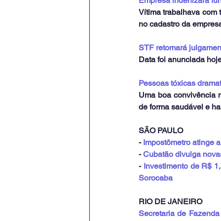
Empresa indenizará fun
Vítima trabalhava com 
no cadastro da empresa
STF retomará julgament
Data foi anunciada hoj
Pessoas tóxicas drama
Uma boa convivência no
de forma saudável e h
SÃO PAULO
- 
Impostômetro atinge 
- 
Cubatão divulga novas
- 
Investimento de R$ 1,
Sorocaba
RIO DE JANEIRO
Secretaria de Fazenda