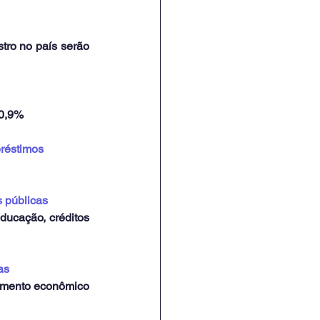
ro no país serão 
 0,9%
préstimos
s públicas
ucação, créditos 
as
imento econômico 