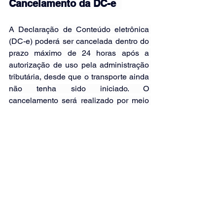
Cancelamento da DC-e  
A Declaração de Conteúdo eletrônica 
(DC-e) poderá ser cancelada dentro do 
prazo máximo de 24 horas após a 
autorização de uso pela administração 
tributária, desde que o transporte ainda 
não tenha sido iniciado. O 
cancelamento será realizado por meio 
do registro do evento 110111 – 
Cancelamento.
O evento de cancelamento deve ser 
registrado pelo próprio emissor da DC-
e, e o documento precisa estar presente 
no banco de dados da SEFAZ. A 
mensagem XML do evento será 
assinada com o certificado digital do 
emitente e incluirá informações como 