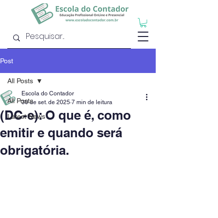
Post
All Posts
Escola do Contador
All Posts
30 de set. de 2025
7 min de leitura
(DC-e): O que é, como
Latest News
emitir e quando será
obrigatória.