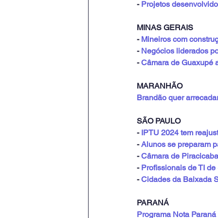
- 
Projetos desenvolvido
MINAS GERAIS
- 
Mineiros com construç
- 
Negócios liderados p
- 
Câmara de Guaxupé ap
MARANHÃO
Brandão quer arrecada
SÃO PAULO
- 
IPTU 2024 tem reajus
- 
Alunos se preparam p
- 
Câmara de Piracicaba
- 
Profissionais de TI 
- 
Cidades da Baixada Sa
PARANÁ
Programa Nota Paraná a