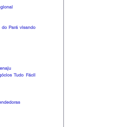
egional
 do Pará visando 
Fenaju
ócios Tudo Fácil 
eendedoras