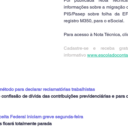
Foi publicada Nota Técnic
informações sobre a migração d
PIS/Pasep sobre folha da EFD
registro M350, para o eSocial.
Para acesso à Nota Técnica, cli
Cadastre-se e receba gratu
informativo 
www.escoladoconta
método para declarar reclamatórias trabalhistas
confissão de dívida das contribuições previdenciárias e para o
ceita Federal iniciam greve segunda-feira
os ficará totalmente parada