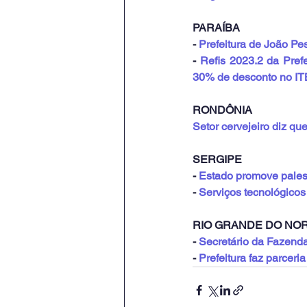
PARAÍBA
- 
Prefeitura de João Pe
- 
Refis 2023.2 da Pref
30% de desconto no IT
RONDÔNIA
Setor cervejeiro diz q
SERGIPE
- 
Estado promove palest
- 
Serviços tecnológicos
RIO GRANDE DO NO
- 
Secretário da Fazend
- 
Prefeitura faz parceri