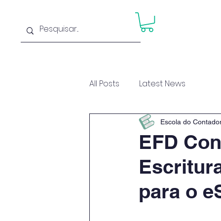
Home
Cu
All Posts
Latest News
Escola do Contado
EFD Cont
Escritur
para o e