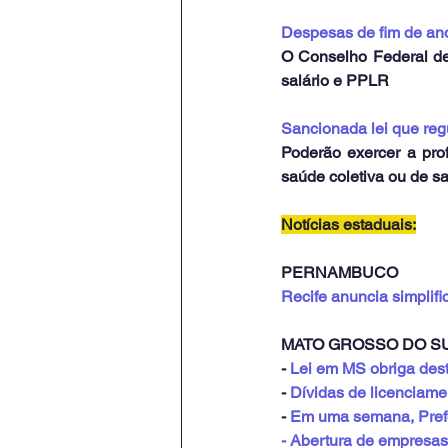
Despesas de fim de an
O Conselho Federal de C
salário e PPLR
Sancionada lei que regu
Poderão exercer a pro
saúde coletiva ou de s
Notícias estaduais:
PERNAMBUCO
Recife anuncia simplifi
MATO GROSSO DO S
- 
Lei em MS obriga dest
- 
Dívidas de licenciamen
- 
Em uma semana, Prefe
- Abertura de empresa