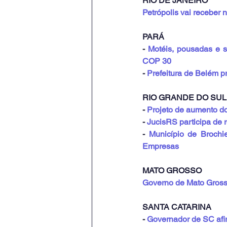
RIO DE JANEIRO
Petrópolis vai receber
PARÁ
- 
Motéis, pousadas e se
COP 30
- 
Prefeitura de Belém p
RIO GRANDE DO SUL
- 
Projeto de aumento d
- 
JucisRS participa de 
- 
Município de Brochi
Empresas
MATO GROSSO
Governo de Mato Gross
SANTA CATARINA
- 
Governador de SC af