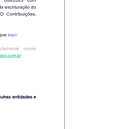
a 008/2023 com 
a escrituração do 
 Contribuições, 
que 
aqui.
itamente nosso 
dor.com.br
utras entidades e 