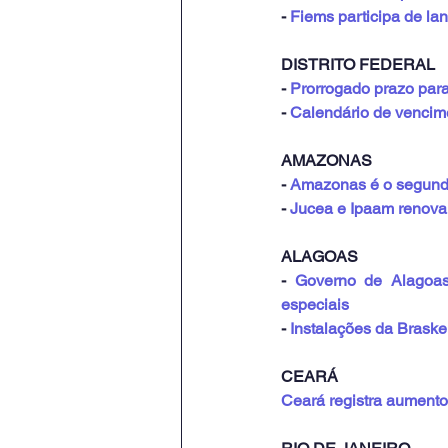
- 
Fiems participa de l
DISTRITO FEDERAL
- 
Prorrogado prazo para
- 
Calendário de vencim
AMAZONAS
- 
Amazonas é o segundo
- 
Jucea e Ipaam renova
ALAGOAS
- 
Governo de Alagoas 
especiais
- 
Instalações da Braske
CEARÁ
Ceará registra aument