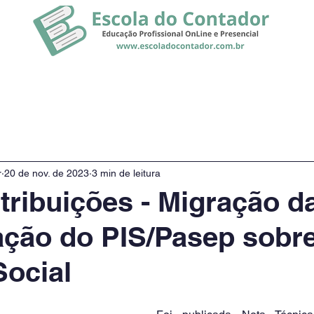
rsos
Promoção
Notícias
r
20 de nov. de 2023
3 min de leitura
ribuições - Migração d
ação do PIS/Pasep sobre
Social