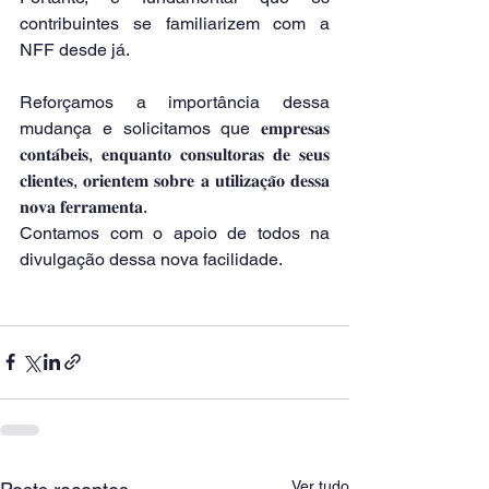
contribuintes se familiarizem com a 
NFF desde já.
Reforçamos a importância dessa 
mudança e solicitamos que 𝐞𝐦𝐩𝐫𝐞𝐬𝐚𝐬 
𝐜𝐨𝐧𝐭𝐚́𝐛𝐞𝐢𝐬, 𝐞𝐧𝐪𝐮𝐚𝐧𝐭𝐨 𝐜𝐨𝐧𝐬𝐮𝐥𝐭𝐨𝐫𝐚𝐬 𝐝𝐞 𝐬𝐞𝐮𝐬 
𝐜𝐥𝐢𝐞𝐧𝐭𝐞𝐬, 𝐨𝐫𝐢𝐞𝐧𝐭𝐞𝐦 𝐬𝐨𝐛𝐫𝐞 𝐚 𝐮𝐭𝐢𝐥𝐢𝐳𝐚𝐜̧𝐚̃𝐨 𝐝𝐞𝐬𝐬𝐚 
𝐧𝐨𝐯𝐚 𝐟𝐞𝐫𝐫𝐚𝐦𝐞𝐧𝐭𝐚.
Contamos com o apoio de todos na 
divulgação dessa nova facilidade.
Ver tudo