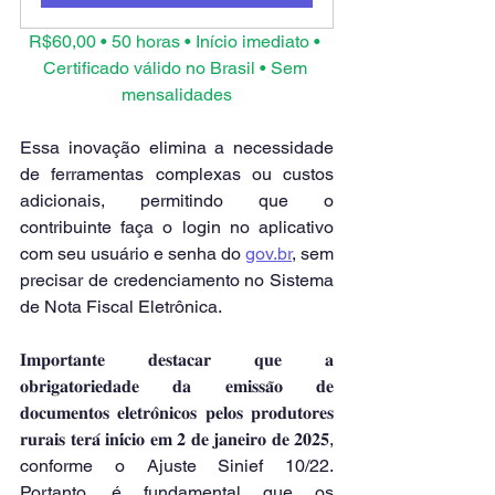
R$60,00 • 50 horas • Início imediato • 
Certificado válido no Brasil • Sem 
mensalidades
Essa inovação elimina a necessidade 
de ferramentas complexas ou custos 
adicionais, permitindo que o 
contribuinte faça o login no aplicativo 
com seu usuário e senha do 
gov.br
, sem 
precisar de credenciamento no Sistema 
de Nota Fiscal Eletrônica.
𝐈𝐦𝐩𝐨𝐫𝐭𝐚𝐧𝐭𝐞 𝐝𝐞𝐬𝐭𝐚𝐜𝐚𝐫 𝐪𝐮𝐞 𝐚 
𝐨𝐛𝐫𝐢𝐠𝐚𝐭𝐨𝐫𝐢𝐞𝐝𝐚𝐝𝐞 𝐝𝐚 𝐞𝐦𝐢𝐬𝐬𝐚̃𝐨 𝐝𝐞 
𝐝𝐨𝐜𝐮𝐦𝐞𝐧𝐭𝐨𝐬 𝐞𝐥𝐞𝐭𝐫𝐨̂𝐧𝐢𝐜𝐨𝐬 𝐩𝐞𝐥𝐨𝐬 𝐩𝐫𝐨𝐝𝐮𝐭𝐨𝐫𝐞𝐬 
𝐫𝐮𝐫𝐚𝐢𝐬 𝐭𝐞𝐫𝐚́ 𝐢𝐧𝐢́𝐜𝐢𝐨 𝐞𝐦 𝟐 𝐝𝐞 𝐣𝐚𝐧𝐞𝐢𝐫𝐨 𝐝𝐞 𝟐𝟎𝟐𝟓, 
conforme o Ajuste Sinief 10/22. 
Portanto, é fundamental que os 