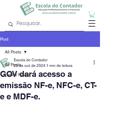
Post
All Posts
Escola do Contador
All Posts
25 de out. de 2024
1 min de leitura
GOV dará acesso a
Latest News
emissão NF-e, NFC-e, CT-
e e MDF-e.