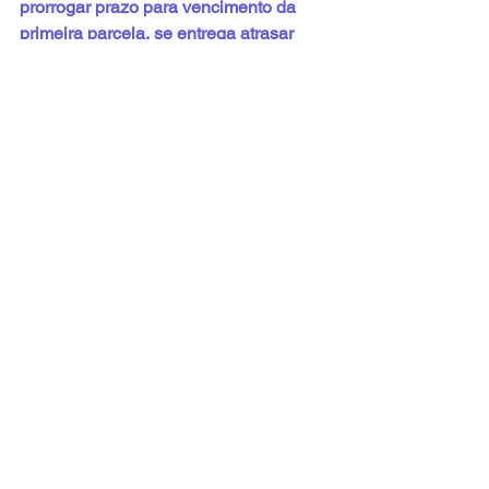
prorrogar prazo para vencimento da 
primeira parcela, se entrega atrasar
AMAPÁ
Veja o passo a passo para emissão de 
nota fiscal e nota eletrônica no portal 
da Prefeitura
SERGIPE
Contribuinte pode destinar até 6% do 
imposto a restituir ou a pagar para 
Campanha Destinar
PERNAMBUCO
- 
Ministro do STF vai homologar acordo 
envolvendo Fernando de Noronha
- 
Suape conquista nível máximo de 
governança pela SCGE pelo terceiro 
ano consecutivo