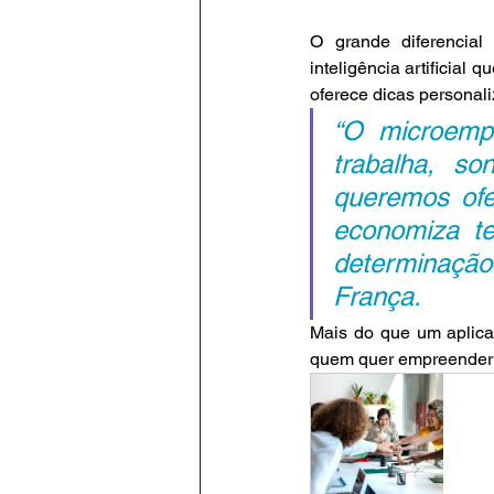
O grande diferencial
inteligência artificial 
oferece dicas personali
“O microempr
trabalha, s
queremos ofer
economiza t
determinação
França.
Mais do que um aplica
quem quer empreender c