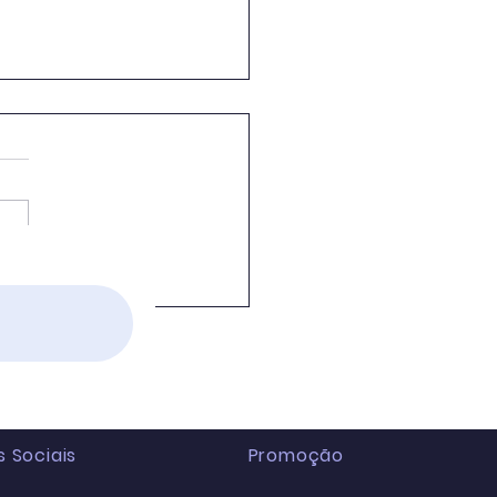
cadação federal bate
rde e soma R$ 222,1
ões em fev/2026.
 Sociais
Promoção