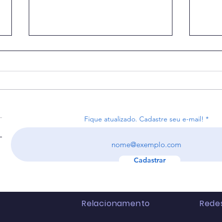
Fique atualizado. Cadastre seu e-mail!
Receita recebe 4,4 milhões
Arre
de declarações do IR na
reco
primeira semana.
bilh
Cadastrar
Relacionamento
Redes