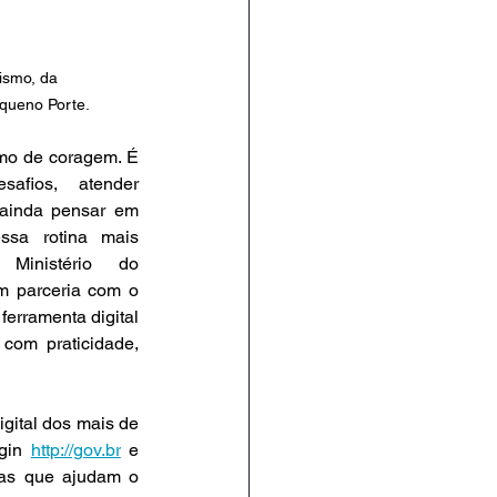
ismo, da 
queno Porte.
mo de coragem. É 
afios, atender 
 ainda pensar em 
ssa rotina mais 
Ministério do 
 parceria com o 
ferramenta digital 
om praticidade, 
gital dos mais de 
gin 
http://gov.br
 e 
tas que ajudam o 