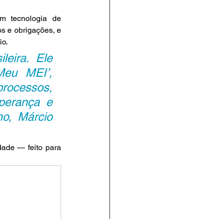
m tecnologia de 
os e obrigações, e 
io.
eira. Ele 
eu MEI’, 
rocessos, 
erança e 
o, Márcio 
ade — feito para 