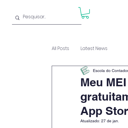
Home
Cu
All Posts
Latest News
Escola do Contado
Meu MEI 
gratuita
App Stor
Atualizado:
27 de jan.