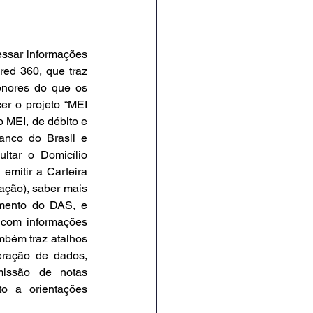
essar informações 
ed 360, que traz 
enores do que os 
r o projeto “MEI 
 MEI, de débito e 
anco do Brasil e 
tar o Domicílio 
emitir a Carteira 
ção), saber mais 
ento do DAS, e 
 com informações 
mbém traz atalhos 
eração de dados, 
missão de notas 
to a orientações 