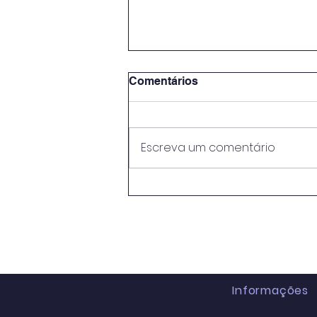
Comentários
Escreva um comentário
Empresas tem que aderir
ao SIMPLES até
setembro/2026.
Informações