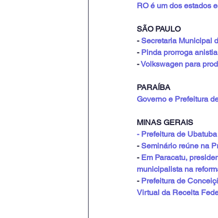
RO é um dos estados esc
SÃO PAULO
- 
Secretaria Municipal d
- 
Pinda prorroga anistia
- 
Volkswagen para produ
PARAÍBA
Governo e Prefeitura d
MINAS GERAIS
- Prefeitura de Ubatuba
- 
Seminário reúne na Pre
- 
Em Paracatu, presiden
municipalista na reforma
- 
Prefeitura de Conceiç
Virtual da Receita Fede