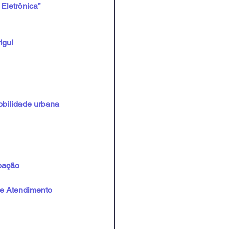
Eletrônica”
igui
obilidade urbana
pação 
de Atendimento 