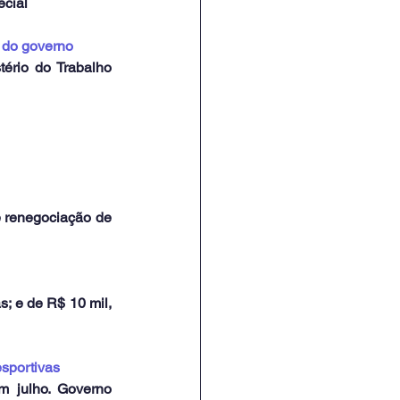
ecial
o do governo
ério do Trabalho 
e renegociação de 
; e de R$ 10 mil, 
esportivas
 julho. Governo 