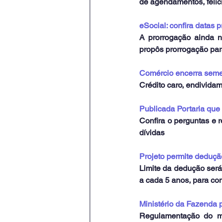
de agendamentos, felic
eSocial: confira datas 
A prorrogação ainda nã
propôs prorrogação par
Comércio encerra semes
Crédito caro, endividam
Publicada Portaria qu
Confira o perguntas e 
dívidas
Projeto permite deduç
Limite da dedução será 
a cada 5 anos, para co
Ministério da Fazenda 
Regulamentação do me