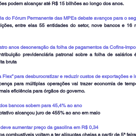
ões podem alcançar até R$ 15 bilhões ao longo dos anos.
ária do Fórum Permanente das MPEs debate avanços para o se
ições, entre elas 55 entidades do setor, nove bancos e 16 r
uatro anos desoneração da folha de pagamentos da Cofins-Impo
ribuição previdenciária patronal sobre a folha de salários é 
ta bruta
ça Flex” para desburocratizar e reduzir custos de exportações e
nça para múltiplas operações vai trazer economia de tempo
mais eficiência para órgãos do governo.
 dos bancos sobem para 45,4% ao ano
 rotativo alcançou juro de 455% ao ano em maio
deve aumentar preço da gasolina em R$ 0,34
os combustíveis voltam a ter alíquotas cheias a partir de 5ª feira