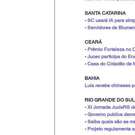
SANTA CATARINA
- 
SC usará IA para simpl
- 
Servidores de Blumena
CEARÁ
- 
Prêmio Fortaleza no C
- 
Jucec participa do En
- 
Casa do Cidadão de M
BAHIA
Lula recebe chineses po
RIO GRANDE DO SUL
- 
XI Jornada JucisRS de
- 
Governo publica decre
- 
Saiba quais são as ma
- 
Projeto regulamenta as