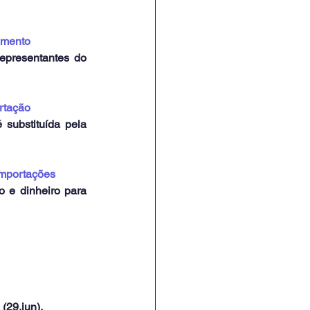
gmento
epresentantes do 
rtação
substituída pela 
 importações
 e dinheiro para 
 (29.jun).