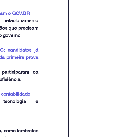
 usam o GOV.BR
relacionamento 
dãos que precisam 
 o governo
: candidatos já 
da primeira prova 
participaram da 
ficiência.
 contabilidade
 tecnologia e 
, como lembretes 