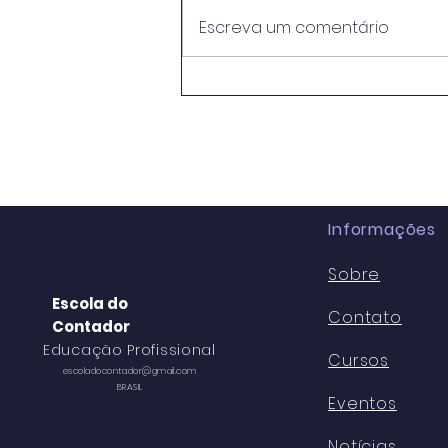
Escreva um comentário
Empresas tem que aderir
ao SIMPLES até
setembro/2026.
Informações
Sobre
Escola do
Contato
Contador
Educação Profissional
Cursos
escoladocontador@gmail.com
BRASIL
Eventos
Notícias