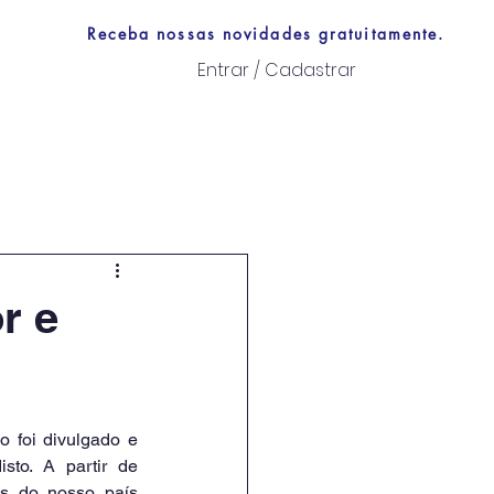
Receba nossas novidades gratuitamente.
Entrar / Cadastrar
Links úteis
r e
 foi divulgado e 
sto. A partir de 
is do nosso país 