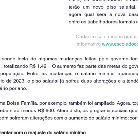
terão um novo piso salarial. P
agora qual será a nova base
entre os trabalhadores formais 
Cadastre-se e receba gratui
informativo 
www.escoladoco
 sendo tecla de algumas mudanças feitas pelo governo fede
1, totalizando R$ 1.421. O aumento faz parte das metas do gov
população. Entre as mudanças o salário mínimo aparece
cio de 2023, o piso salarial já sofreu duas alterações e a tend
rio por ano.
ma Bolsa Família, por exemplo, também foi ampliado. Agora, to
cebem ao menos R$ 600. Além disto, os programa sociais que 
bém sofreram alterações com o aumento do salário mínimo; conf
entar com o reajuste do salário mínimo