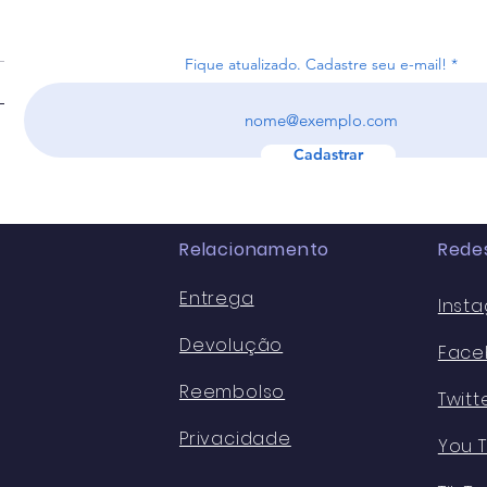
Fique atualizado. Cadastre seu e-mail!
Receita recebe 4,4 milhões
Arre
de declarações do IR na
reco
primeira semana.
bilh
Cadastrar
Relacionamento
Redes
Entrega
Inst
Devolução
Face
Reembolso
Twitt
Privacidade
You 