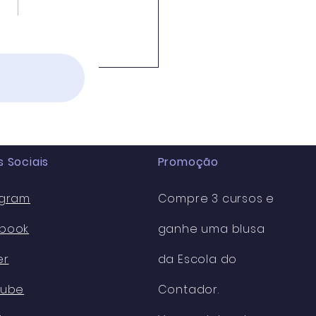
cadação federal bate
rde e soma R$ 222,1
ões em fev/2026.
 Sociais
Promoção
agram
Compre 3 cursos e
book
ganhe uma blusa
er
da Escola do
Tube
Contador.