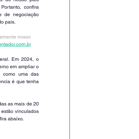
ortanto, confira 
 de negociação 
do país.
tamente nosso 
ntador.com.br
ral. Em 2024, o 
erno em ampliar o 
u como uma das 
ência é que tenha 
das as mais de 20 
estão vinculados 
ira abaixo.