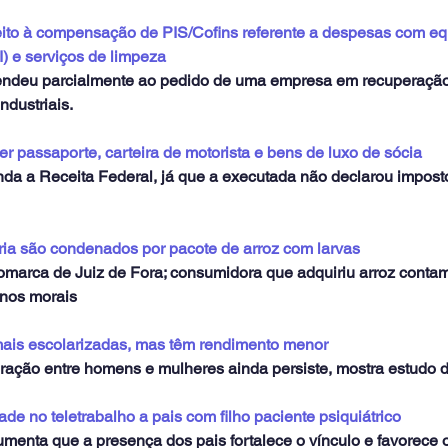
ito à compensação de PIS/Cofins referente a despesas com e
I) e serviços de limpeza
endeu parcialmente ao pedido de uma empresa em recuperação 
ndustriais.
r passaporte, carteira de motorista e bens de luxo de sócia
inda a Receita Federal, já que a executada não declarou impost
ia são condenados por pacote de arroz com larvas
comarca de Juiz de Fora; consumidora que adquiriu arroz conta
anos morais
is escolarizadas, mas têm rendimento menor
ação entre homens e mulheres ainda persiste, mostra estudo 
ade no teletrabalho a pais com filho paciente psiquiátrico
menta que a presença dos pais fortalece o vínculo e favorece o