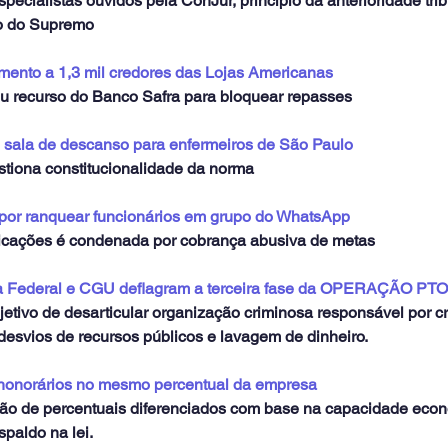
ecialistas ouvidos pela ConJur, princípio da anterioridade tribu
ro do Supremo
ento a 1,3 mil credores das Lojas Americanas
 recurso do Banco Safra para bloquear repasses
 sala de descanso para enfermeiros de São Paulo
iona constitucionalidade da norma
or ranquear funcionários em grupo do WhatsApp
cações é condenada por cobrança abusiva de metas
cia Federal e CGU deflagram a terceira fase da OPERAÇÃO 
etivo de desarticular organização criminosa responsável por cr
desvios de recursos públicos e lavagem de dinheiro.
 honorários no mesmo percentual da empresa
ação de percentuais diferenciados com base na capacidade eco
paldo na lei.