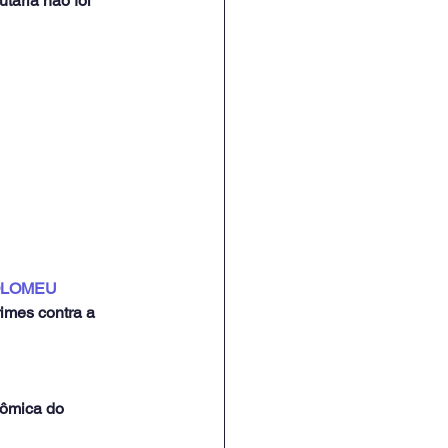
tária não foi 
PTOLOMEU
imes contra a 
nômica do 