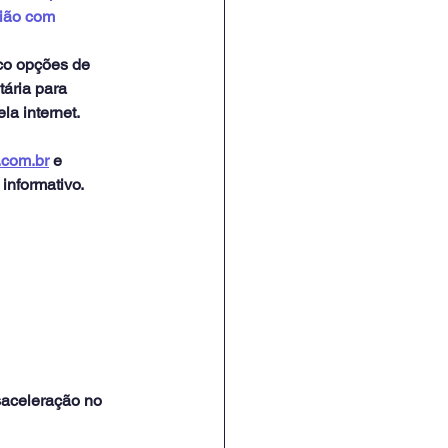
nião com 
co opções de 
tária para 
la internet.
.com.br
 e 
informativo.
saceleração no 