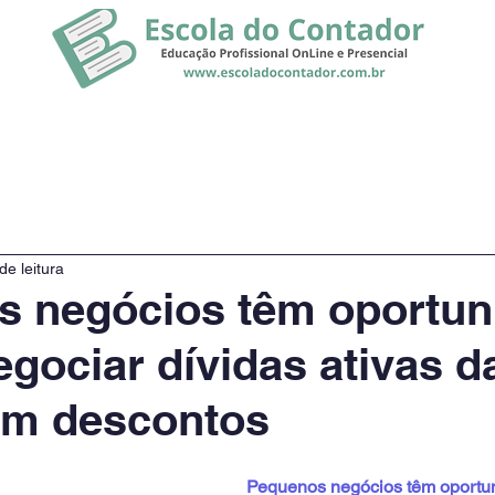
rsos
Promoção
Notícias
de leitura
s negócios têm oportun
egociar dívidas ativas d
om descontos
Pequenos negócios têm oportun