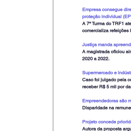
Empresa consegue dire
proteção individual (EP
A 7ª Turma do TRF1 at
comercializa refeições i
Justiça manda apreende
A magistrada oficiou a
2020 a 2022.
Supermercado e indústr
Caso foi julgado pela 
receber R$ 5 mil por d
Empreendedoras são ma
Disparidade na remuner
Projeto concede priorid
Autora da proposta argu