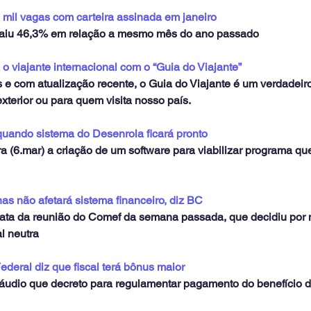
 mil vagas com carteira assinada em janeiro
aiu 46,3% em relação a mesmo mês do ano passado
 o viajante internacional com o “Guia do Viajante”
 e com atualização recente, o Guia do Viajante é um verdadeir
exterior ou para quem visita nosso país.
uando sistema do Desenrola ficará pronto
ira (6.mar) a criação de um software para viabilizar programa q
s não afetará sistema financeiro, diz BC
na ata da reunião do Comef da semana passada, que decidiu por
l neutra
ederal diz que fiscal terá bônus maior
 áudio que decreto para regulamentar pagamento do benefício d