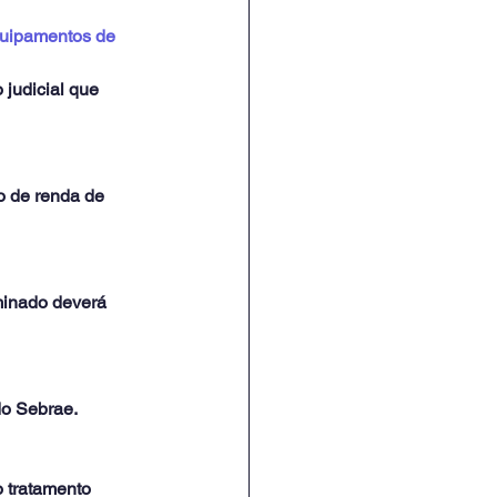
quipamentos de 
judicial que 
o de renda de 
minado deverá 
do Sebrae.
 tratamento 