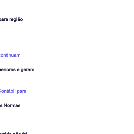
para região
continuam 
menores e geram 
ontábil para 
as Normas 