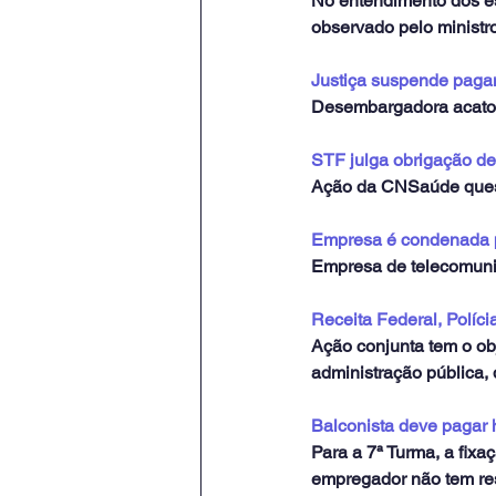
No entendimento dos esp
observado pelo minist
Justiça suspende pagam
Desembargadora acatou
STF julga obrigação de
Ação da CNSaúde quest
Empresa é condenada p
Empresa de telecomuni
Receita Federal, Polí
Ação conjunta tem o obj
administração pública, 
Balconista deve pagar
Para a 7ª Turma, a fix
empregador não tem res