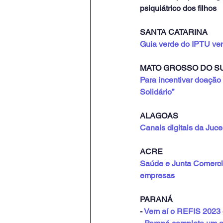
psiquiátrico dos filhos
SANTA CATARINA
Guia verde do IPTU ve
MATO GROSSO DO S
Para incentivar doação
Solidário”
ALAGOAS
Canais digitais da Juce
ACRE
Saúde e Junta Comercial
empresas
PARANÁ
- 
Vem aí o REFIS 2023 