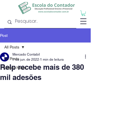
Post
All Posts
Mercado Contabil
All Posts
7 de jun. de 2022
1 min de leitura
Relp recebe mais de 380
Latest News
mil adesões