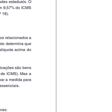
es estaduais. O 
em 9,57% do ICMS 
 18).
s relacionados a 
eto determina que 
líquota acima do 
icações são bens 
 de ICMS). Mas a 
ar a medida para 
 essenciais.
ras: