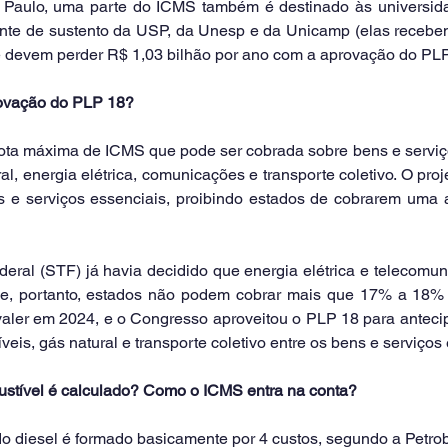
aulo, uma parte do ICMS também é destinado às universidad
fonte de sustento da USP, da Unesp e da Unicamp (elas receb
 devem perder R$ 1,03 bilhão por ano com a aprovação do PLP
ovação do PLP 18? 
uota máxima de ICMS que pode ser cobrada sobre bens e serviço
al, energia elétrica, comunicações e transporte coletivo. O proj
 e serviços essenciais, proibindo estados de cobrarem uma a
eral (STF) já havia decidido que energia elétrica e telecomun
 (e, portanto, estados não podem cobrar mais que 17% a 18%
valer em 2024, e o Congresso aproveitou o PLP 18 para antecip
veis, gás natural e transporte coletivo entre os bens e serviços
stível é calculado? Como o ICMS entra na conta?
do diesel é formado basicamente por 4 custos, segundo a Petrob