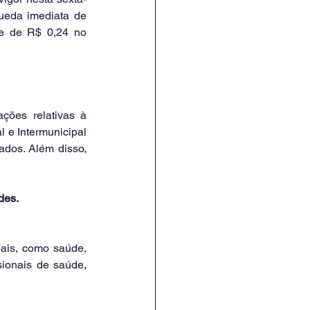
ueda imediata de 
 e de R$ 0,24 no 
ões relativas à 
 e Intermunicipal 
dos. Além disso, 
des.
ais, como saúde, 
sionais de saúde, 