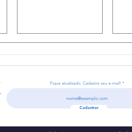
Fique atualizado. Cadastre seu e-mail!
Receita recebe 4,4 milhões
Arre
de declarações do IR na
reco
primeira semana.
bilh
Cadastrar