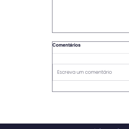
Comentários
Escreva um comentário
Empresas tem que aderir
ao SIMPLES até
setembro/2026.