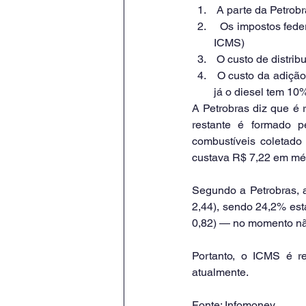
 A parte da Petrobr
  Os impostos federais e estaduais (os federais são a Cide, o PIS/PASEP e a Cofins; o estadual é o 
ICMS)
 O custo de distrib
 O custo da adição de biocombustíveis (a gasolina comum tem 27,5% de etanol e a premium, 25%; 
já o diesel tem 10%
A Petrobras diz que é 
restante é formado p
combustíveis coletado
custava R$ 7,22 em médi
Segundo a Petrobras, a
2,44), sendo 24,2% est
0,82) — no momento não
Portanto, o ICMS é r
atualmente.
Fonte: Infomoney