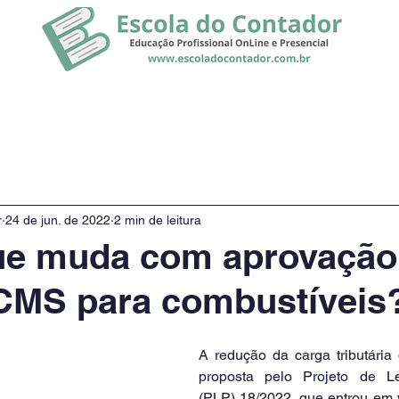
rsos
Promoção
Notícias
r
24 de jun. de 2022
2 min de leitura
que muda com aprovação
ICMS para combustíveis
A redução da carga tributária 
proposta pelo Projeto de Le
(PLP) 18/2022, que entrou em v