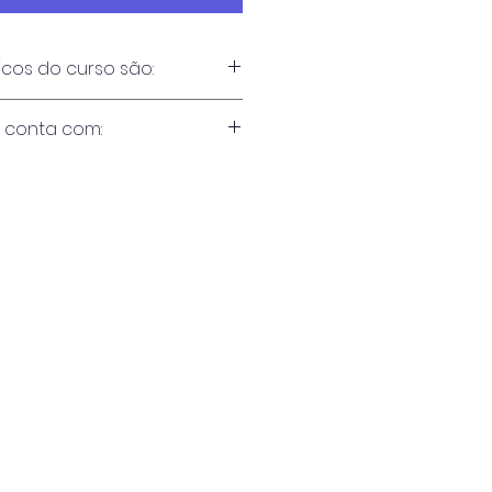
icos do curso são:
istração de Compras
e conta com:
órica
pras
izados em Gestão de Compras
ção do profissional da área
al
o comprador
de Compras
área de compras
as
e materiais
ados pela área de compras
compras
metas
ócios na cadeia de