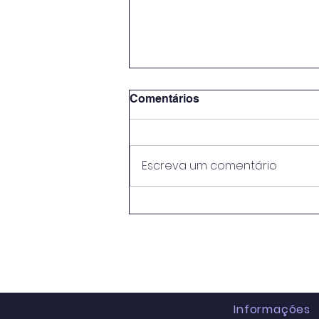
Comentários
Escreva um comentário
Empresas tem que aderir
ao SIMPLES até
setembro/2026.
Informações