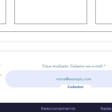
Fique atualizado. Cadastre seu e-mail!
Receita recebe 4,4 milhões
Arre
de declarações do IR na
reco
primeira semana.
bilh
Cadastrar
Relacionamento
Redes