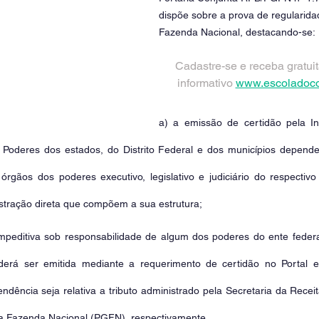
dispõe sobre a prova de regularidad
Fazenda Nacional, destacando-se:
Cadastre-se e receba gratui
informativo 
www.escoladoco
a) a emissão de certidão pela In
 Poderes dos estados, do Distrito Federal e dos municípios depende 
gãos dos poderes executivo, legislativo e judiciário do respectivo e
stração direta que compõem a sua estrutura;
mpeditiva sob responsabilidade de algum dos poderes do ente federat
derá ser emitida mediante a requerimento de certidão no Portal e
ndência seja relativa a tributo administrado pela Secretaria da Recei
da Fazenda Nacional (PGFN), respectivamente.