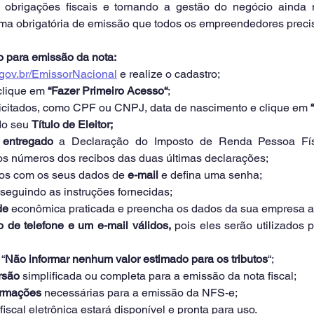
brigações fiscais e tornando a gestão do negócio ainda ma
rma obrigatória de emissão que todos os empreendedores precis
o para emissão da nota:
.gov.br/EmissorNacional
 e realize o cadastro;
clique em 
“Fazer Primeiro Acesso“
;
licitados, como CPF ou CNPJ, data de nascimento e clique em
 
o seu 
Título de Eleitor;
entregado
 a Declaração do Imposto de Renda Pessoa Físi
 os números dos recibos das duas últimas declarações;
os com os seus dados de
 e-mail 
e defina uma senha;
seguindo as instruções fornecidas;
de
 econômica praticada e preencha os dados da sua empresa ao
 de telefone e um e-mail válidos,
 pois eles serão utilizados 
“
Não informar nenhum valor estimado para os tributos
“;
rsão
 simplificada ou completa para a emissão da nota fiscal;
formações
 necessárias para a emissão da NFS-e;
fiscal eletrônica estará disponível e pronta para uso.