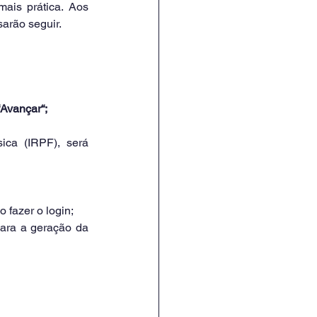
is prática. Aos 
arão seguir.
“Avançar“;
ca (IRPF), será 
 fazer o login;
para a geração da 