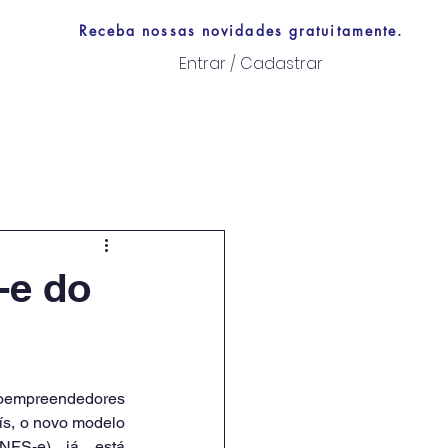
Receba nossas novidades gratuitamente.
Entrar / Cadastrar
Links úteis
-e do
oempreendedores 
ís, o novo modelo 
NFS-e) já está 