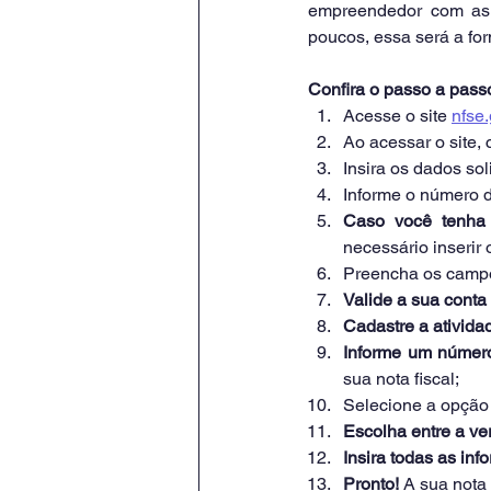
empreendedor com as o
poucos, essa será a fo
Confira o passo a pass
Acesse o site 
nfse
Ao acessar o site, 
Insira os dados so
Informe o número d
Caso você tenha 
necessário inserir
Preencha os camp
Valide a sua conta 
Cadastre a ativida
Informe um número
sua nota fiscal;
Selecione a opção 
Escolha entre a ve
Insira todas as in
Pronto! 
A sua nota 