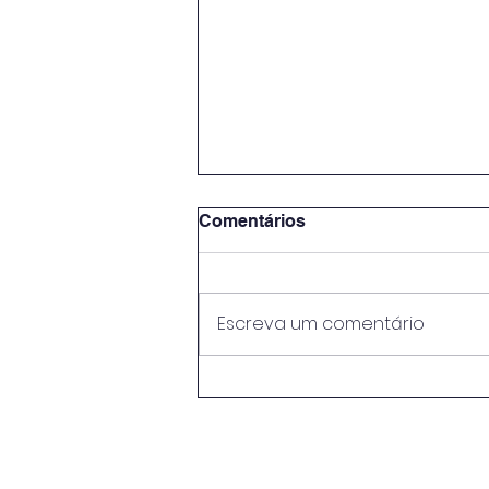
Comentários
Escreva um comentário
Empresas tem que aderir
ao SIMPLES até
setembro/2026.