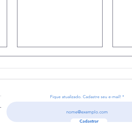
Fique atualizado. Cadastre seu e-mail!
Receita recebe 4,4 milhões
Arre
de declarações do IR na
reco
primeira semana.
bilh
Cadastrar