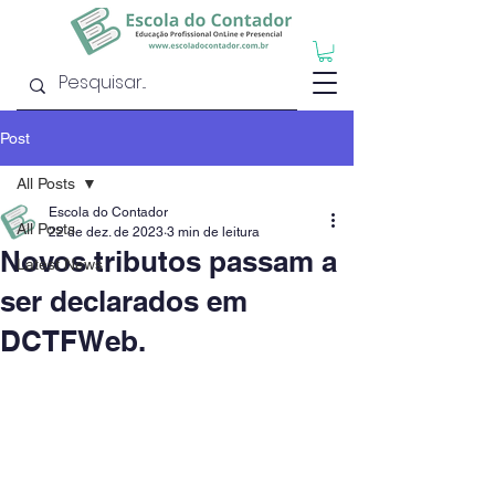
Post
All Posts
Escola do Contador
All Posts
22 de dez. de 2023
3 min de leitura
Novos tributos passam a
Latest News
ser declarados em
DCTFWeb.