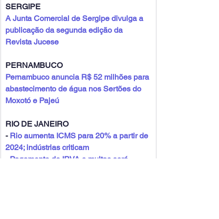
SERGIPE
A Junta Comercial de Sergipe divulga a 
publicação da segunda edição da 
Revista Jucese
PERNAMBUCO
Pernambuco anuncia R$ 52 milhões para 
abastecimento de água nos Sertões do 
Moxotó e Pajeú
RIO DE JANEIRO
- 
Rio aumenta ICMS para 20% a partir de 
2024; indústrias criticam
- 
Pagamento de IPVA e multas será 
exigido para licenciamento de veículos 
em 2024
- 
Prefeitura de Teresópolis e órgãos 
municipais funcionam até 13h nesta sexta
- 
Prefeito de Pinheiral participa da 