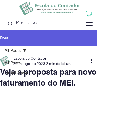
Post
All Posts
Escola do Contador
All Posts
30 de ago. de 2023
2 min de leitura
Veja a proposta para novo
Latest News
faturamento do MEI.